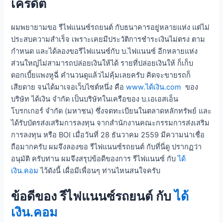
เครดิต
ผมพยายามขอ รีไฟแนนซ์รถยนต์ กับธนาคารอยู่หลายแห่ง แต่ไม่
ประสบความสำเร็จ เพราะเคยมีประวัติการชำระเงินไม่ตรง ตาม
กำหนด และได้ลองขอรีไฟแนนซ์กับ บ.ไฟแนนซ์ อีกหลายแห่ง
ส่วนใหญ่ไม่สามารถปล่อยเงินให้ได้ รายที่ปล่อยเงินให้ ก็เก็บ
ดอกเบี้ยแพงหูฉี่ คำนวนดูแล้วไม่คุ้มเลยครับ คิดจะขายรถก็
เสียดาย จนได้มาเจอเว็บไซต์หนึ่ง คือ
www.ได้เงิน.com
ของ
บริษัท ได้เงิน จำกัด เป็นบริษัทในเครือของ บ.เอเอสเอ็น
โบรกเกอร์ จำกัด (มหาชน) ซึ่งจดทะเบียนในตลาดหลักทรัพย์ และ
ได้รับบัตรส่งเสริมการลงทุน จากสำนักงานคณะกรรมการส่งเสริม
การลงทุน หรือ BOI เมื่อวันที่ 28 ธันวาคม 2559 มีความน่าเชื่อ
ถือมากครับ ผมจึงลองขอ รีไฟแนนซ์รถยนต์ กับที่นี่ดู ปรากฏว่า
อนุมัติ ครับท่าน ผมจึงสรุปข้อดีของการ รีไฟแนนซ์ กับ
ได้
เงิน.คอม
ไว้ดังนี้ เผื่อมีเพื่อนๆ ท่านไหนสนใจครับ
ข้อดีของ รีไฟแนนซ์รถยนต์ กับ
ได้
เงิน.คอม