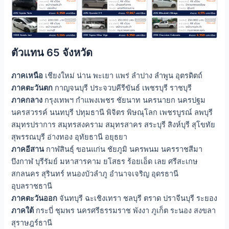
ตัวแทน 65 จังหวัด
ภาคเหนือ
เชียงใหม่ น่าน พะเยา แพร่ ลำปาง ลำพูน อุตรดิตถ์
ภาคตะวันตก
กาญจนบุรี ประจวบคีรีขันธ์ เพชรบุรี ราชบุรี
ภาคกลาง
กรุงเทพฯ กำแพงเพชร ชัยนาท นครนายก นครปฐม
นครสวรรค์ นนทบุรี ปทุมธานี พิจิตร พิษณุโลก เพชรบูรณ์ ลพบุรี
สมุทรปราการ สมุทรสงคราม สมุทรสาคร สระบุรี สิงห์บุรี สุโขทัย
สุพรรณบุรี อ่างทอง อุทัยธานี อยุธยา
ภาคอีสาน
กาฬสินธุ์ ขอนแก่น ชัยภูมิ นครพนม นครราชสีมา
บึงกาฬ บุรีรัมย์ มหาสารคาม ยโสธร ร้อยเอ็ด เลย ศรีสะเกษ
สกลนคร สุรินทร์ หนองบัวลำภู อำนาจเจริญ อุดรธานี
อุบลราชธานี
ภาคตะวันออก
จันทบุรี ฉะเชิงเทรา ชลบุรี ตราด ปราจีนบุรี ระยอง
ภาคใต้
กระบี่ ชุมพร นครศรีธรรมราช พังงา ภูเก็ต ระนอง สงขลา
สุราษฎร์ธานี